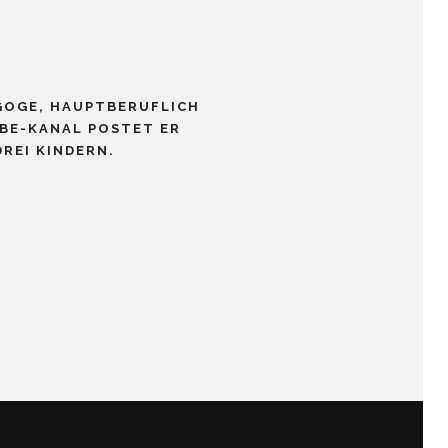
GOGE, HAUPTBERUFLICH
UBE-KANAL POSTET ER
REI KINDERN.