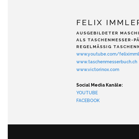
FELIX IMMLE
AUSGEBILDETER MASCH
ALS TASCHENMESSER-PÄ
REGELMÄSSIG TASCHENM
www.youtube.com/feliximml
www.taschenmesserbuch.ch
www.victorinox.com
Social Media Kanäle:
YOUTUBE
FACEBOOK